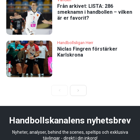
Från arkivet: LISTA: 286
smeknamn i handbollen – vilken
är er favorit?
Handbollsligan Herr
Niclas Fingren förstärker
Karlskrona
Handbollskanalens nyhetsbrev
Nyheter, analyser, behind the scenes, speltips och exklusiva
tävlingar - direkt i din inkorg!