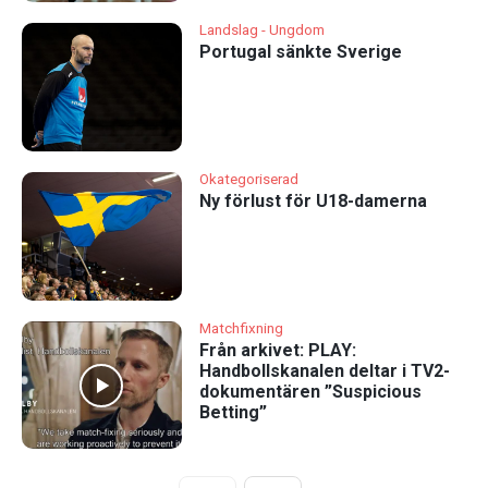
Landslag - Ungdom
Portugal sänkte Sverige
Okategoriserad
Ny förlust för U18-damerna
Matchfixning
Från arkivet: PLAY:
Handbollskanalen deltar i TV2-
dokumentären ”Suspicious
Betting”