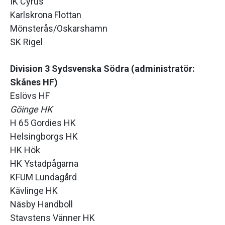
IK Cyrus
Karlskrona Flottan
Mönsterås/Oskarshamn
SK Rigel
Division 3 Sydsvenska Södra (administratör:
Skånes HF)
Eslövs HF
Göinge HK
H 65 Gordies HK
Helsingborgs HK
HK Hök
HK Ystadpågarna
KFUM Lundagård
Kävlinge HK
Näsby Handboll
Stavstens Vänner HK