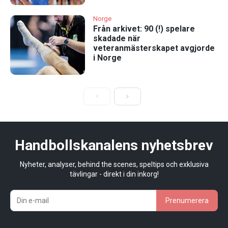
Norge
Från arkivet: 90 (!) spelare
skadade när
veteranmästerskapet avgjorde
i Norge
Handbollskanalens nyhetsbrev
Nyheter, analyser, behind the scenes, speltips och exklusiva
tävlingar - direkt i din inkorg!
Prenumerera