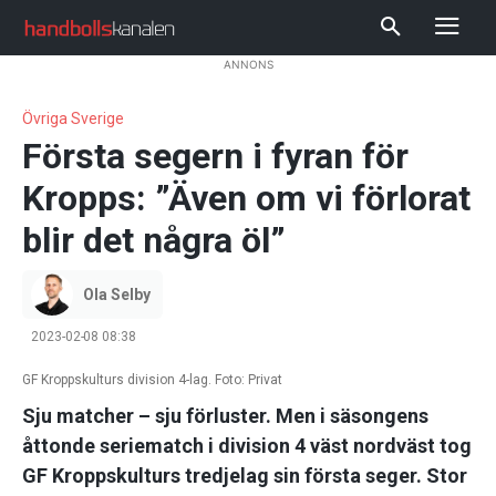
ANNONS
Övriga Sverige
Första segern i fyran för
Kropps: ”Även om vi förlorat
blir det några öl”
Ola Selby
2023-02-08 08:38
GF Kroppskulturs division 4-lag. Foto: Privat
Sju matcher – sju förluster. Men i säsongens
åttonde seriematch i division 4 väst nordväst tog
GF Kroppskulturs tredjelag sin första seger. Stor