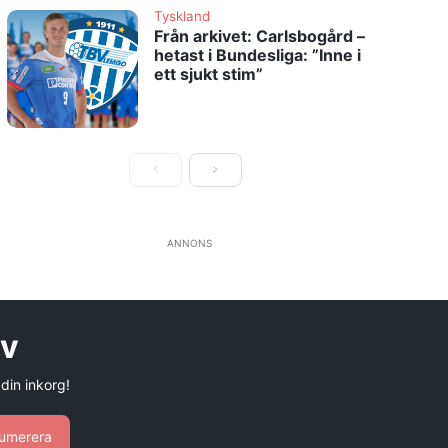
Tyskland
Från arkivet: Carlsbogård –
hetast i Bundesliga: ”Inne i
ett sjukt stim”
ANNONS
ev
 din inkorg!
umerera