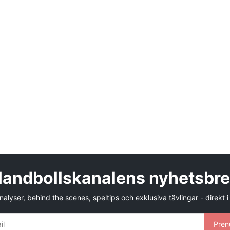
andbollskanalens nyhetsbr
alyser, behind the scenes, speltips och exklusiva tävlingar - direkt i
Pren