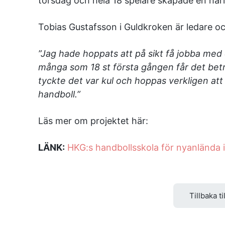
torsdag och hela 18 spelare skapade en härli
Tobias Gustafsson i Guldkroken är ledare oc
”Jag hade hoppats att på sikt få jobba med
många som 18 st första gången får det betr
tyckte det var kul och hoppas verkligen att
handboll.”
Läs mer om projektet här:
LÄNK:
HKG:s handbollsskola för nyanlända 
Tillbaka ti