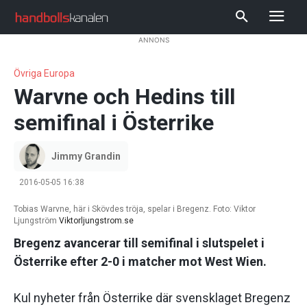
ANNONS
Övriga Europa
Warvne och Hedins till
semifinal i Österrike
Jimmy Grandin
2016-05-05 16:38
Tobias Warvne, här i Skövdes tröja, spelar i Bregenz. Foto: Viktor
Ljungström
Viktorljungstrom.se
Bregenz avancerar till semifinal i slutspelet i
Österrike efter 2-0 i matcher mot West Wien.
Kul nyheter från Österrike där svensklaget Bregenz