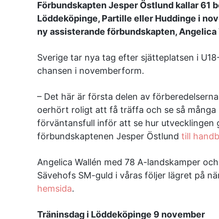
Förbundskapten Jesper Östlund kallar 61 be
Löddeköpinge, Partille eller Huddinge i n
ny assisterande förbundskapten, Angelica
Sverige tar nya tag efter sjätteplatsen i U18
chansen i novemberform.
– Det här är första delen av förberedelsern
oerhört roligt att få träffa och se så många 
förväntansfull inför att se hur utvecklingen 
förbundskaptenen Jesper Östlund
till hand
Angelica Wallén med 78 A-landskamper och e
Sävehofs SM-guld i våras följer lägret på nä
hemsida
.
Träninsdag i Löddeköpinge 9 november