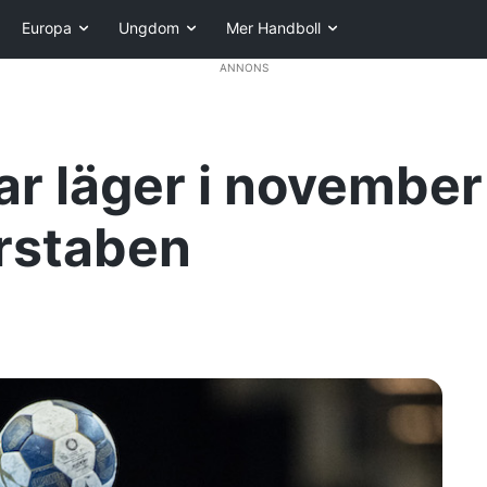
Europa
Ungdom
Mer Handboll
ANNONS
r läger i november
arstaben