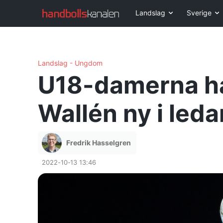
Landslag
Sverige
Landslag - Ungdom
U18-damerna ha
Wallén ny i led
Fredrik Hasselgren
2022-10-13 13:46