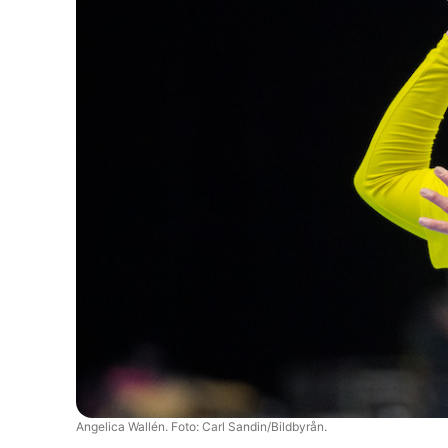
Angelica Wallén. Foto: Carl Sandin/Bildbyrån.