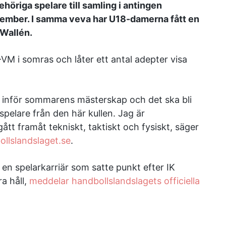
höriga spelare till samling i antingen
ovember. I samma veva har U18-damerna fått en
 Wallén.
-VM i somras och låter ett antal adepter visa
a inför sommarens mästerskap och det ska bli
spelare från den här kullen. Jag är
gått framåt tekniskt, taktiskt och fysiskt, säger
bollslandslaget.se
.
n spelarkarriär som satte punkt efter IK
ra håll,
meddelar handbollslandslagets officiella