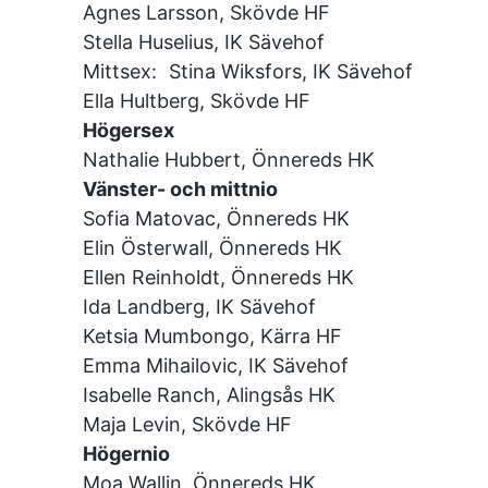
Agnes Larsson, Skövde HF
Stella Huselius, IK Sävehof
Mittsex: Stina Wiksfors, IK Sävehof
Ella Hultberg, Skövde HF
Högersex
Nathalie Hubbert, Önnereds HK
Vänster- och mittnio
Sofia Matovac, Önnereds HK
Elin Österwall, Önnereds HK
Ellen Reinholdt, Önnereds HK
Ida Landberg, IK Sävehof
Ketsia Mumbongo, Kärra HF
Emma Mihailovic, IK Sävehof
Isabelle Ranch, Alingsås HK
Maja Levin, Skövde HF
Högernio
Moa Wallin, Önnereds HK