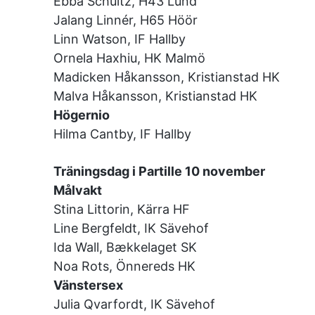
Ebba Schultz, H43 Lund
Jalang Linnér, H65 Höör
Linn Watson, IF Hallby
Ornela Haxhiu, HK Malmö
Madicken Håkansson, Kristianstad HK
Malva Håkansson, Kristianstad HK
Högernio
Hilma Cantby, IF Hallby
Träningsdag i Partille 10 november
Målvakt
Stina Littorin, Kärra HF
Line Bergfeldt, IK Sävehof
Ida Wall, Bækkelaget SK
Noa Rots, Önnereds HK
Vänstersex
Julia Qvarfordt, IK Sävehof