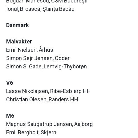
Bogdan Mănescu, CSM Bucureşti
Ionuţ Broască, Ştiinţa Bacău
Danmark
Målvakter
Emil Nielsen, Århus
Simon Sejr Jensen, Odder
Simon S. Gade, Lemvig-Thyborøn
V6
Lasse Nikolajsen, Ribe-Esbjerg HH
Christian Olesen, Randers HH
M6
Magnus Saugstrup Jensen, Aalborg
Emil Bergholt, Skjern