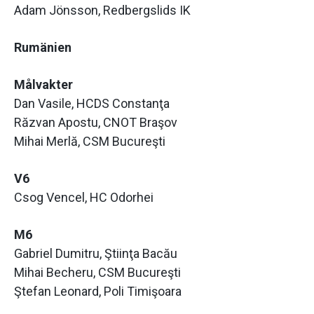
Adam Jönsson, Redbergslids IK
Rumänien
Målvakter
Dan Vasile, HCDS Constanţa
Răzvan Apostu, CNOT Braşov
Mihai Merlă, CSM Bucureşti
V6
Csog Vencel, HC Odorhei
M6
Gabriel Dumitru, Ştiinţa Bacău
Mihai Becheru, CSM Bucureşti
Ştefan Leonard, Poli Timişoara