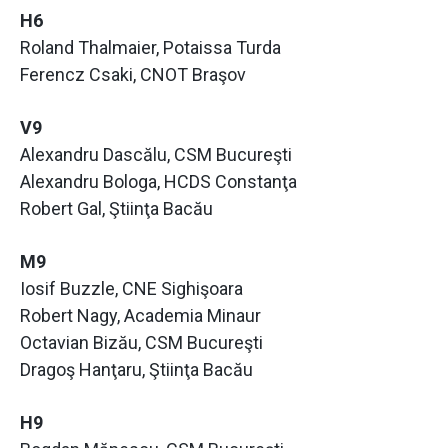
H6
Roland Thalmaier, Potaissa Turda
Ferencz Csaki, CNOT Braşov
V9
Alexandru Dascălu, CSM Bucureşti
Alexandru Bologa, HCDS Constanţa
Robert Gal, Ştiinţa Bacău
M9
Iosif Buzzle, CNE Sighişoara
Robert Nagy, Academia Minaur
Octavian Bizău, CSM Bucureşti
Dragoş Hanţaru, Ştiinţa Bacău
H9