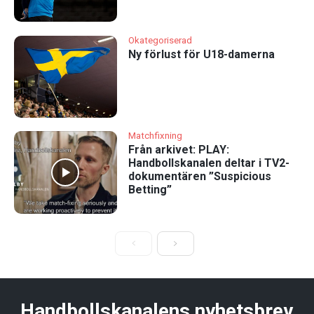
Okategoriserad
Ny förlust för U18-damerna
Matchfixning
Från arkivet: PLAY:
Handbollskanalen deltar i TV2-
dokumentären ”Suspicious
Betting”
Handbollskanalens nyhetsbrev