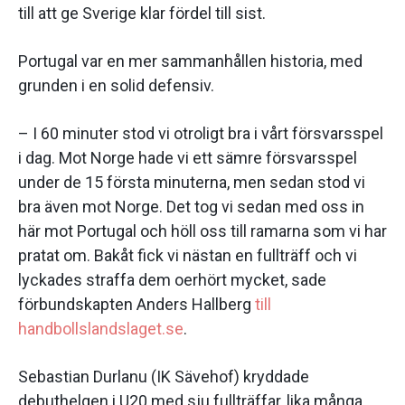
till att ge Sverige klar fördel till sist.
Portugal var en mer sammanhållen historia, med
grunden i en solid defensiv.
– I 60 minuter stod vi otroligt bra i vårt försvarsspel
i dag. Mot Norge hade vi ett sämre försvarsspel
under de 15 första minuterna, men sedan stod vi
bra även mot Norge. Det tog vi sedan med oss in
här mot Portugal och höll oss till ramarna som vi har
pratat om. Bakåt fick vi nästan en fullträff och vi
lyckades straffa dem oerhört mycket, sade
förbundskapten Anders Hallberg
till
handbollslandslaget.se
.
Sebastian Durlanu (IK Sävehof) kryddade
debuthelgen i U20 med sju fullträffar, lika många