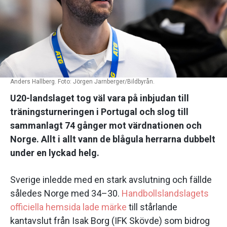
Anders Hallberg. Foto: Jörgen Jarnberger/Bildbyrån.
U20-landslaget tog väl vara på inbjudan till
träningsturneringen i Portugal och slog till
sammanlagt 74 gånger mot värdnationen och
Norge. Allt i allt vann de blågula herrarna dubbelt
under en lyckad helg.
Sverige inledde med en stark avslutning och fällde
således Norge med 34–30.
Handbollslandslagets
officiella hemsida lade märke
till stårlande
kantavslut från Isak Borg (IFK Skövde) som bidrog