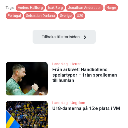
Tags:
Anders Hallberg
Isak Borg
Jonathan Andersson
Norge
Portugal
Sebastian Durlanu
Sverige
U20
Tillbaka till startsidan
Landslag - Herrar
Från arkivet: Handbollens
spelartyper – från spralleman
till humlan
Landslag - Ungdom
U18-damerna på 15:e plats i VM