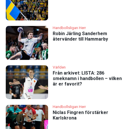
Handbollsligan Herr
Robin Järling Sanderhem
återvänder till Hammarby
Världen
Från arkivet: LISTA: 286
smeknamn i handbollen – vilken
är er favorit?
Handbollsligan Herr
Niclas Fingren förstärker
Karlskrona