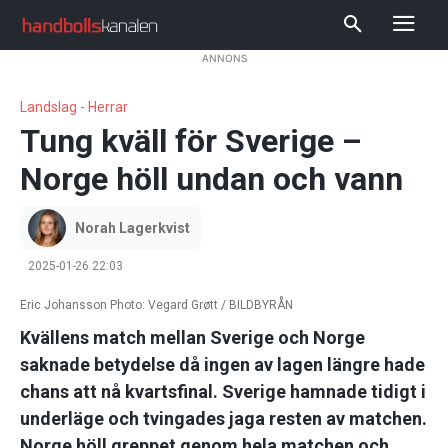
ANNONS
Landslag - Herrar
Tung kväll för Sverige –
Norge höll undan och vann
Norah Lagerkvist
2025-01-26 22:03
Eric Johansson Photo: Vegard Grøtt / BILDBYRÅN
Kvällens match mellan Sverige och Norge
saknade betydelse då ingen av lagen längre hade
chans att nå kvartsfinal. Sverige hamnade tidigt i
underläge och tvingades jaga resten av matchen.
Norge höll greppet genom hela matchen och