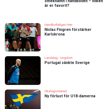
smeknamn i handbollen – vilken
är er favorit?
Handbollsligan Herr
Niclas Fingren förstärker
Karlskrona
Landslag - Ungdom
Portugal sänkte Sverige
Okategoriserad
Ny förlust för U18-damerna