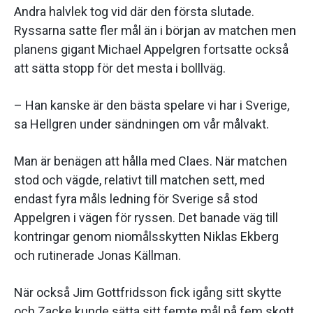
Andra halvlek tog vid där den första slutade.
Ryssarna satte fler mål än i början av matchen men
planens gigant Michael Appelgren fortsatte också
att sätta stopp för det mesta i bolllväg.
– Han kanske är den bästa spelare vi har i Sverige,
sa Hellgren under sändningen om vår målvakt.
Man är benägen att hålla med Claes. När matchen
stod och vägde, relativt till matchen sett, med
endast fyra måls ledning för Sverige så stod
Appelgren i vägen för ryssen. Det banade väg till
kontringar genom niomålsskytten Niklas Ekberg
och rutinerade Jonas Källman.
När också Jim Gottfridsson fick igång sitt skytte
och Zacke kunde sätta sitt femte mål på fem skott