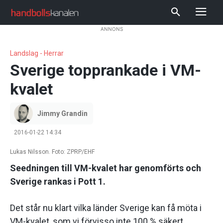
ANNONS
Landslag - Herrar
Sverige topprankade i VM-
kvalet
Jimmy Grandin
2016-01-22 14:34
Lukas Nilsson. Foto: ZPRP/EHF
Seedningen till VM-kvalet har genomförts och
Sverige rankas i Pott 1.
Det står nu klart vilka länder Sverige kan få möta i
VM-kvalet, som vi förvisso inte 100 % säkert