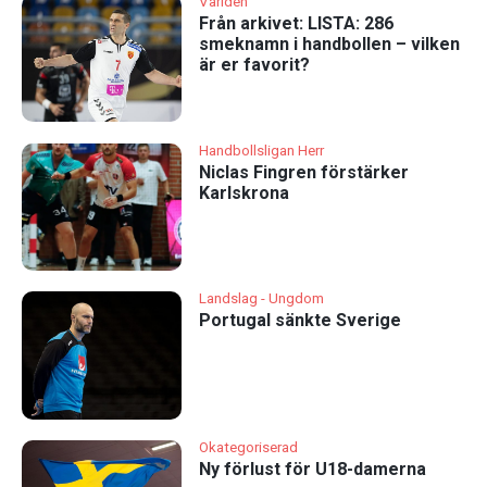
Världen
Från arkivet: LISTA: 286
smeknamn i handbollen – vilken
är er favorit?
Handbollsligan Herr
Niclas Fingren förstärker
Karlskrona
Landslag - Ungdom
Portugal sänkte Sverige
Okategoriserad
Ny förlust för U18-damerna