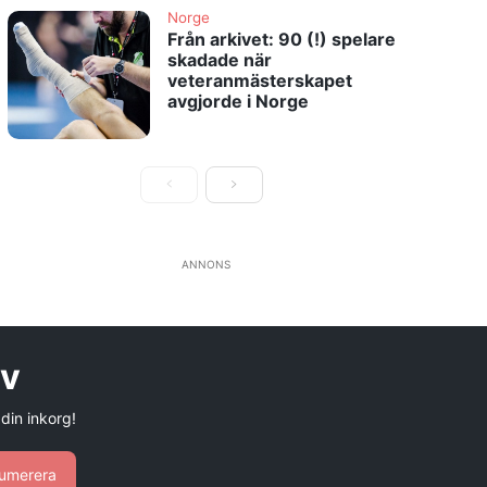
Norge
Från arkivet: 90 (!) spelare
skadade när
veteranmästerskapet
avgjorde i Norge
ANNONS
ev
 din inkorg!
umerera