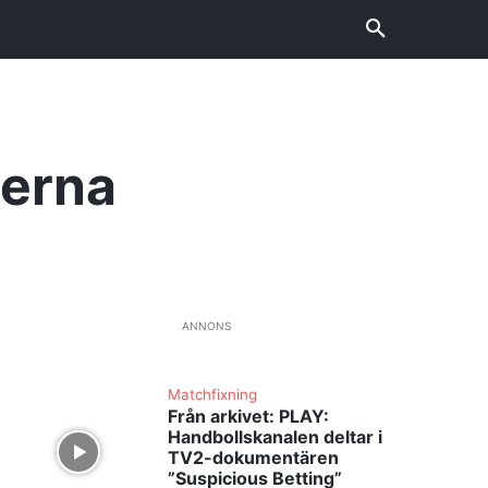
derna
ANNONS
Matchfixning
Från arkivet: PLAY:
Handbollskanalen deltar i
TV2-dokumentären
”Suspicious Betting”