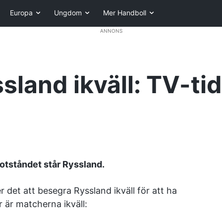
Europa
Ungdom
Mer Handboll
ANNONS
sland ikväll: TV-ti
motståndet står Ryssland.
r det att besegra Ryssland ikväll för att ha
 är matcherna ikväll: