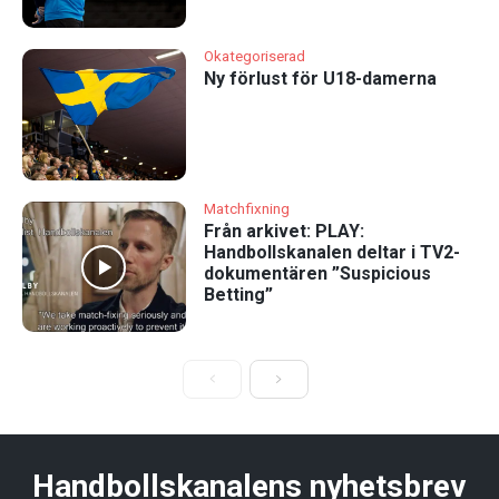
Okategoriserad
Ny förlust för U18-damerna
Matchfixning
Från arkivet: PLAY:
Handbollskanalen deltar i TV2-
dokumentären ”Suspicious
Betting”
Handbollskanalens nyhetsbrev