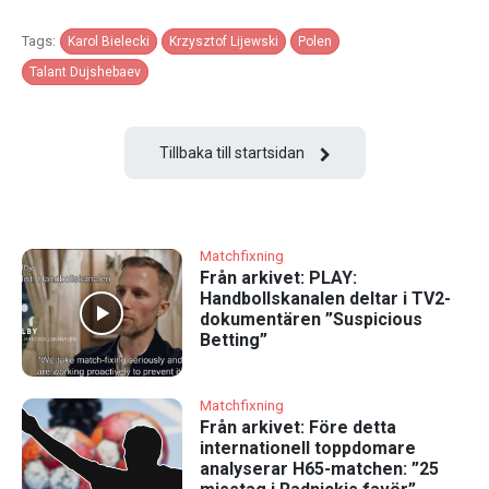
Tags:
Karol Bielecki
Krzysztof Lijewski
Polen
Talant Dujshebaev
Tillbaka till startsidan
Matchfixning
Från arkivet: PLAY:
Handbollskanalen deltar i TV2-
dokumentären ”Suspicious
Betting”
Matchfixning
Från arkivet: Före detta
internationell toppdomare
analyserar H65-matchen: ”25