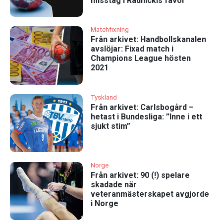
misstag i Radnickis favör”
Matchfixning
Från arkivet: Handbollskanalen
avslöjar: Fixad match i
Champions League hösten
2021
Tyskland
Från arkivet: Carlsbogård –
hetast i Bundesliga: ”Inne i ett
sjukt stim”
Norge
Från arkivet: 90 (!) spelare
skadade när
veteranmästerskapet avgjorde
i Norge