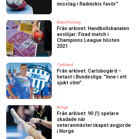
misstag i Radnickis favör”
Matchfixning
Från arkivet: Handbollskanalen
avslöjar: Fixad match i
Champions League hösten
2021
Tyskland
Från arkivet: Carlsbogård –
hetast i Bundesliga: ”Inne i ett
sjukt stim”
Norge
Från arkivet: 90 (!) spelare
skadade när
veteranmästerskapet avgjorde
i Norge