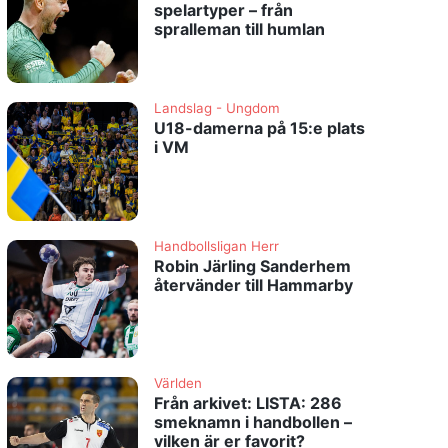
spelartyper – från
spralleman till humlan
Landslag - Ungdom
U18-damerna på 15:e plats
i VM
Handbollsligan Herr
Robin Järling Sanderhem
återvänder till Hammarby
Världen
Från arkivet: LISTA: 286
smeknamn i handbollen –
vilken är er favorit?