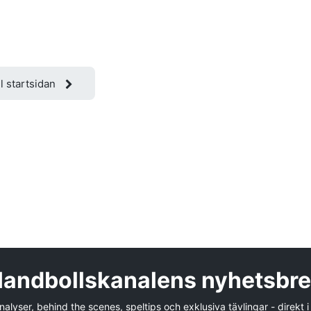
ll startsidan
andbollskanalens nyhetsbr
alyser, behind the scenes, speltips och exklusiva tävlingar - direkt i