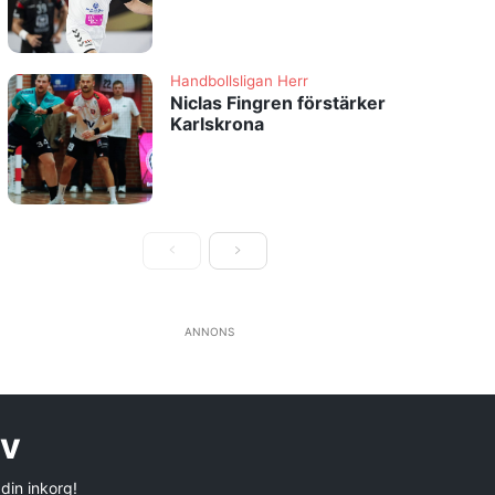
Handbollsligan Herr
Niclas Fingren förstärker
Karlskrona
ANNONS
ev
 din inkorg!