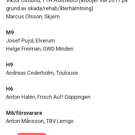
Viktor Östlund, TTH Holstebro (avböjer VM 2017 på
grund av skada/rehab/återhämtning)
Marcus Olsson, Skjern
M9
Josef Pujol, Elverum
Helge Freiman, GWD Minden
H9
Andreas Cederholm, Toulouse
H6
Anton Halén, Frisch Auf! Göppingen
M6/försvarare
Anton Månsson, TBV Lemgo