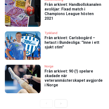
Från arkivet: Handbollskanalen
avslöjar: Fixad match i
Champions League hösten
2021
Tyskland
Från arkivet: Carlsbogård –
hetast i Bundesliga: ”Inne i ett
sjukt stim”
Norge
Från arkivet: 90 (!) spelare
skadade när
veteranmästerskapet avgjorde
i Norge