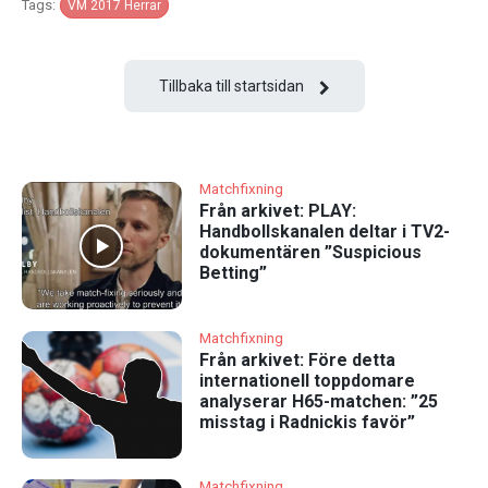
Tags:
VM 2017 Herrar
Tillbaka till startsidan
Matchfixning
Från arkivet: PLAY:
Handbollskanalen deltar i TV2-
dokumentären ”Suspicious
Betting”
Matchfixning
Från arkivet: Före detta
internationell toppdomare
analyserar H65-matchen: ”25
misstag i Radnickis favör”
Matchfixning