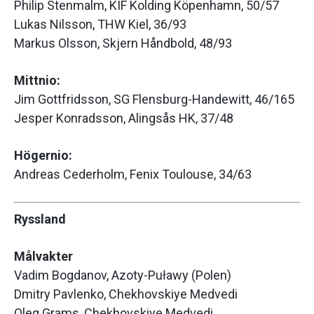
Philip Stenmalm, KIF Kolding Köpenhamn, 50/57
Lukas Nilsson, THW Kiel, 36/93
Markus Olsson, Skjern Håndbold, 48/93
Mittnio:
Jim Gottfridsson, SG Flensburg-Handewitt, 46/165
Jesper Konradsson, Alingsås HK, 37/48
Högernio:
Andreas Cederholm, Fenix Toulouse, 34/63
Ryssland
Målvakter
Vadim Bogdanov, Azoty-Puławy (Polen)
Dmitry Pavlenko, Chekhovskiye Medvedi
Oleg Grams, Chekhovskiye Medvedi