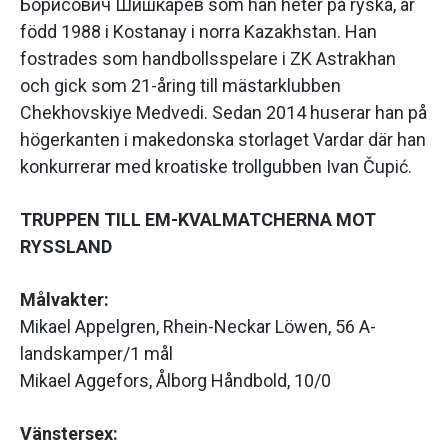
Борисович Шишкарёв som han heter på ryska, är
född 1988 i Kostanay i norra Kazakhstan. Han
fostrades som handbollsspelare i ZK Astrakhan
och gick som 21-åring till mästarklubben
Chekhovskiye Medvedi. Sedan 2014 huserar han på
högerkanten i makedonska storlaget Vardar där han
konkurrerar med kroatiske trollgubben Ivan Čupić.
TRUPPEN TILL EM-KVALMATCHERNA MOT
RYSSLAND
Målvakter:
Mikael Appelgren, Rhein-Neckar Löwen, 56 A-
landskamper/1 mål
Mikael Aggefors, Ålborg Håndbold, 10/0
Vänstersex: