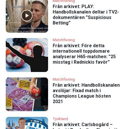
Matchfixning
Från arkivet: PLAY:
Handbollskanalen deltar i TV2-
dokumentären ”Suspicious
Betting”
Matchfixning
Från arkivet: Före detta
internationell toppdomare
analyserar H65-matchen: ”25
misstag i Radnickis favör”
Matchfixning
Från arkivet: Handbollskanalen
avslöjar: Fixad match i
Champions League hösten
2021
Tyskland
Från arkivet: Carlsbogård –