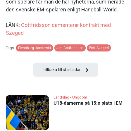
som spelare får man de här nyheterna, summerade
den svenske EM-spelaren enligt Handball-World.
LÄNK:
Gottfridsson dementerar kontrakt med
Szeged
Tags:
Flensburg-Handewitt
Jim Gottfridsson
Pick Szeged
Tillbaka till startsidan
Landslag - Ungdom
U18-damerna på 15:e plats i EM