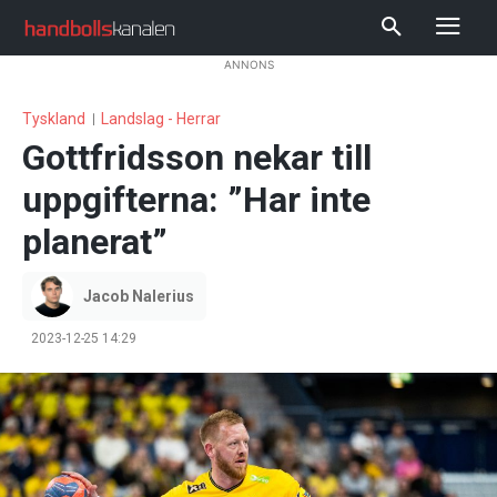
ANNONS
Tyskland
Landslag - Herrar
Gottfridsson nekar till
uppgifterna: ”Har inte
planerat”
Jacob Nalerius
2023-12-25 14:29