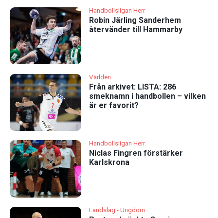
Handbollsligan Herr
Robin Järling Sanderhem
återvänder till Hammarby
Världen
Från arkivet: LISTA: 286
smeknamn i handbollen – vilken
är er favorit?
Handbollsligan Herr
Niclas Fingren förstärker
Karlskrona
Landslag - Ungdom