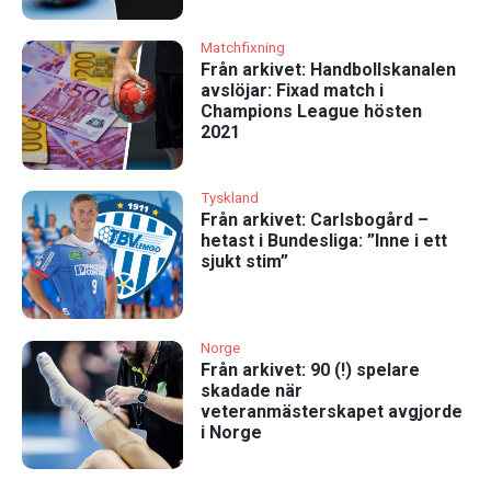
Matchfixning
Från arkivet: Handbollskanalen
avslöjar: Fixad match i
Champions League hösten
2021
Tyskland
Från arkivet: Carlsbogård –
hetast i Bundesliga: ”Inne i ett
sjukt stim”
Norge
Från arkivet: 90 (!) spelare
skadade när
veteranmästerskapet avgjorde
i Norge