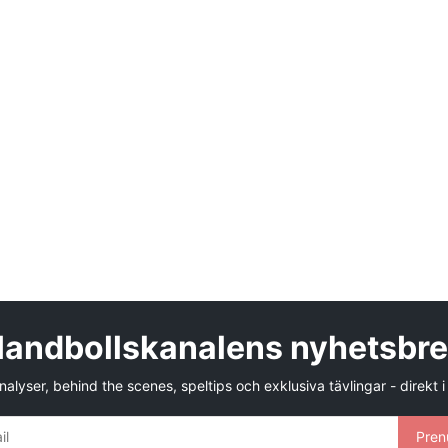
andbollskanalens nyhetsbr
alyser, behind the scenes, speltips och exklusiva tävlingar - direkt i
Pren