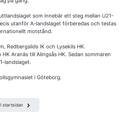
rag på gång.
ruttlandslaget som innebär ett steg mellan U21-
ecis utanför A-landslaget förberedas och testas
ernationellt motstånd.
im, Redbergslids IK och Lysekils HK.
ch HK Aranäs till Alingsås HK. Sedan sommaren
1-landslaget.
ollsgymnasiet i Göteborg.
ll startsidan