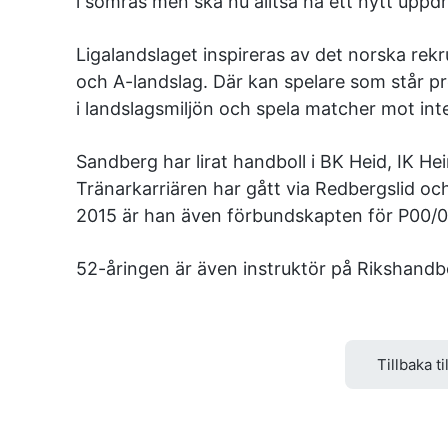
i somras men ska nu alltså ha ett nytt uppd
Ligalandslaget inspireras av det norska rek
och A-landslag. Där kan spelare som står pr
i landslagsmiljön och spela matcher mot int
Sandberg har lirat handboll i BK Heid, IK He
Tränarkarriären har gått via Redbergslid o
2015 är han även förbundskapten för P00/0
52-åringen är även instruktör på Rikshandb
Tillbaka ti