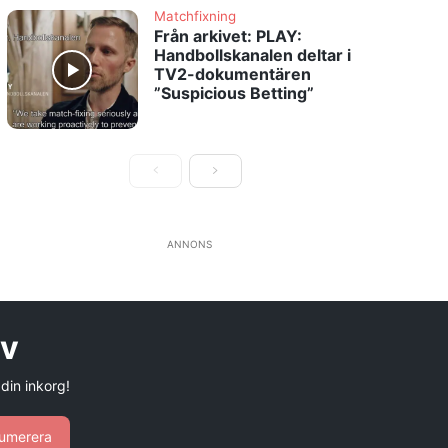
Matchfixning
Från arkivet: PLAY:
Handbollskanalen deltar i
TV2-dokumentären
”Suspicious Betting”
ANNONS
ev
 din inkorg!
umerera