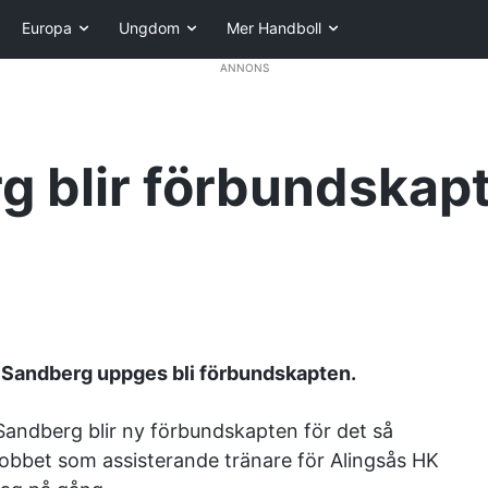
Europa
Ungdom
Mer Handboll
ANNONS
g blir förbundskap
s Sandberg uppges bli förbundskapten.
Sandberg blir ny förbundskapten för det så
jobbet som assisterande tränare för Alingsås HK