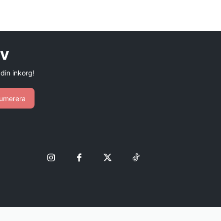
ev
 din inkorg!
umerera