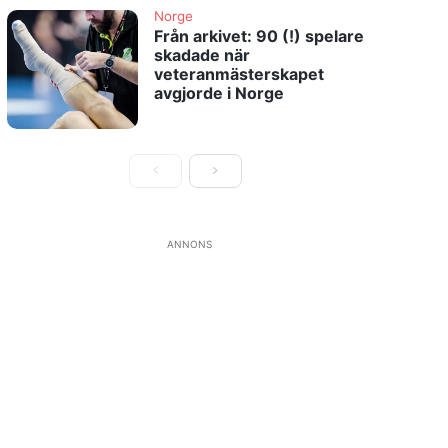
Norge
Från arkivet: 90 (!) spelare
skadade när
veteranmästerskapet
avgjorde i Norge
ANNONS