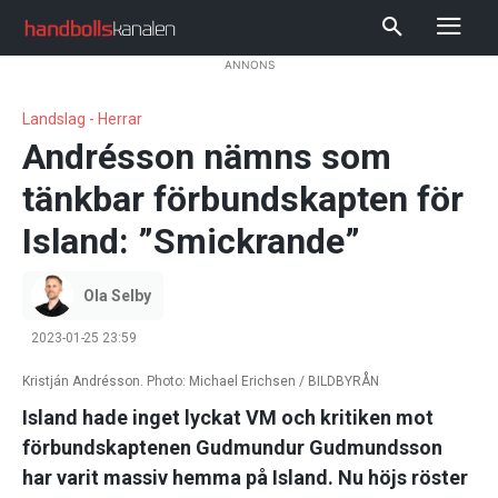
ANNONS
Landslag - Herrar
Andrésson nämns som
tänkbar förbundskapten för
Island: ”Smickrande”
Ola Selby
2023-01-25 23:59
Kristján Andrésson. Photo: Michael Erichsen / BILDBYRÅN
Island hade inget lyckat VM och kritiken mot
förbundskaptenen Gudmundur Gudmundsson
har varit massiv hemma på Island. Nu höjs röster