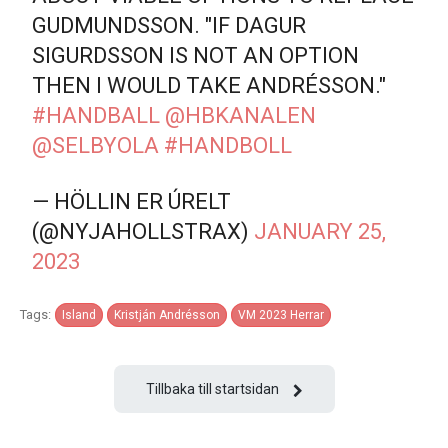
GUDMUNDSSON. "IF DAGUR
SIGURDSSON IS NOT AN OPTION
THEN I WOULD TAKE ANDRÉSSON."
#HANDBALL
@HBKANALEN
@SELBYOLA
#HANDBOLL
— HÖLLIN ER ÚRELT
(@NYJAHOLLSTRAX)
JANUARY 25,
2023
Tags:
Island
Kristján Andrésson
VM 2023 Herrar
Tillbaka till startsidan