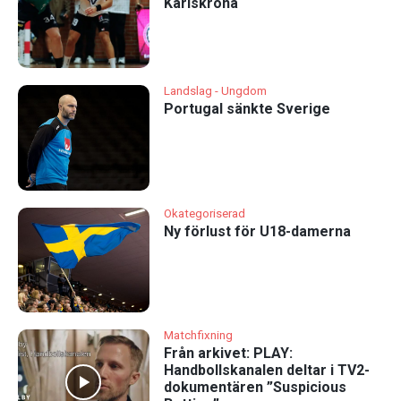
Karlskrona
Landslag - Ungdom
Portugal sänkte Sverige
Okategoriserad
Ny förlust för U18-damerna
Matchfixning
Från arkivet: PLAY:
Handbollskanalen deltar i TV2-
dokumentären ”Suspicious