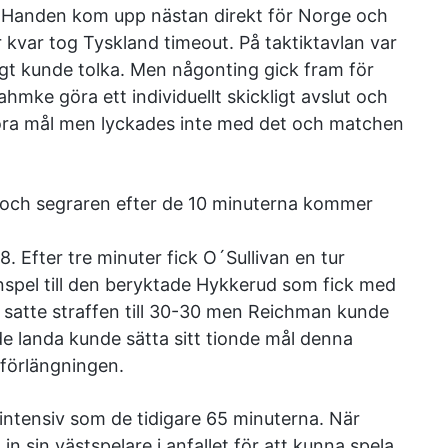
. Handen kom upp nästan direkt för Norge och
kvar tog Tyskland timeout. På taktiktavlan var
tigt kunde tolka. Men någonting gick fram för
ke göra ett individuellt skickligt avslut och
 göra mål men lyckades inte med det och matchen
r och segraren efter de 10 minuterna kommer
 Efter tre minuter fick O´Sullivan en tur
nspel till den beryktade Hykkerud som fick med
en satte straffen till 30-30 men Reichman kunde
e landa kunde sätta sitt tionde mål denna
 förlängningen.
intensiv som de tidigare 65 minuterna. När
n sin västspelare i anfallet för att kunna spela