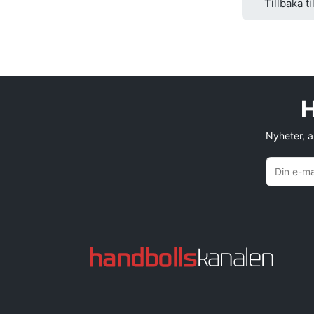
Tillbaka ti
H
Nyheter, an