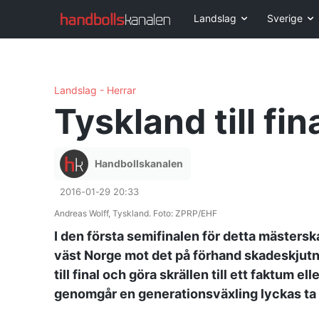
Landslag
Sverige
Landslag - Herrar
Tyskland till fin
Handbollskanalen
2016-01-29 20:33
Andreas Wolff, Tyskland. Foto: ZPRP/EHF
I den första semifinalen för detta mästers
väst Norge mot det på förhand skadeskjutn
till final och göra skrällen till ett faktum e
genomgår en generationsväxling lyckas ta 