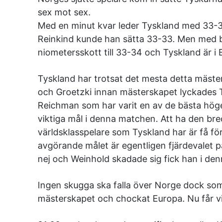
sex mot sex.
Med en minut kvar leder Tyskland med 33-32
Reinkind kunde han sätta 33-33. Men med b
niometersskott till 33-34 och Tyskland är i 
Tyskland har trotsat det mesta detta mäst
och Groetzki innan mästerskapet lyckades
Reichman som har varit en av de bästa hög
viktiga mål i denna matchen. Att ha den br
världsklasspelare som Tyskland har är få f
avgörande målet är egentligen fjärdevalet p
nej och Weinhold skadade sig fick han i de
Ingen skugga ska falla över Norge dock som
mästerskapet och chockat Europa. Nu får vi