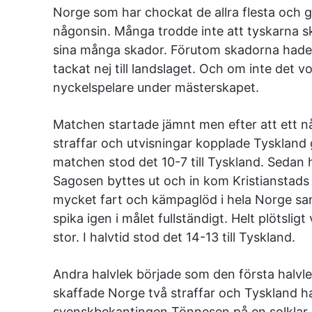
Norge som har chockat de allra flesta och gå
någonsin. Många trodde inte att tyskarna s
sina många skador. Förutom skadorna hade 
tackat nej till landslaget. Och om inte det 
nyckelspelare under mästerskapet.
Matchen startade jämnt men efter att ett n
straffar och utvisningar kopplade Tyskland
matchen stod det 10-7 till Tyskland. Seda
Sagosen byttes ut och in kom Kristianstads 
mycket fart och kämpaglöd i hela Norge sa
spika igen i målet fullständigt. Helt plötslig
stor. I halvtid stod det 14-13 till Tyskland.
Andra halvlek började som den första halvle
skaffade Norge två straffar och Tyskland 
svenskbekantingen Tönnesen på en solklar ut