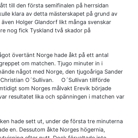
tt till den första semifinalen på herrsidan
kulle klara av detta mästerskapet på grund av
även Holger Glandorf likt många svenskar
vore nog fick Tyskland två skador på
ågot övertänt Norge hade åkt på ett antal
 greppet om matchen. Tjugo minuter in i
n hände något med Norge, den tjugoåriga Sander
Christian O´Sullivan. O´Sullivan tillförde
mtidigt som Norges målvakt Erevik började
t var resultatet lika och spänningen i matchen var
ken hade sett ut, under de första tre minuterna
hade en. Dessutom åkte Norges högernia,
visning efter putt. Dock förvaltade inte