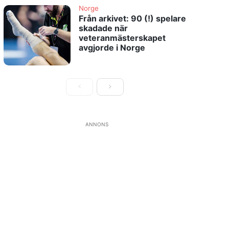
Norge
Från arkivet: 90 (!) spelare
skadade när
veteranmästerskapet
avgjorde i Norge
ANNONS