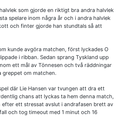
 halvlek som gjorde en riktigt bra andra halvlek
sta spelare inom några år och i andra halvlek
ott och finter gjorde han stundtals så att
om kunde avgöra matchen, först lyckades O
flippade i ribban. Sedan sprang Tyskland upp
nom ett mål av Tönnesen och två räddningar
pa greppet om matchen.
pel där Lie Hansen var tvungen att dra ett
rdentlig chans att lyckas ta hem denna match,
efter ett stressat avslut i andrafasen brett av
nfall och tog timeout med 1 minut och 16