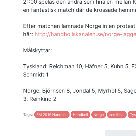
21:00 spelas den andra semifinalen mellan 
en fantastisk match där de krossade hemmala
Efter matchen lämnade Norge in en protest,
här:
http://handbollskanalen.se/norge-lagg
Målskyttar:
Tyskland: Reichman 10, Häfner 5, Kuhn 5, Fä
Schmidt 1
Norge: Björnsen 8, Jondal 5, Myrhol 5, Sa
3, Reinkind 2
Tags:
EM 2016 Handboll
Handboll
Norge
semifinal
Tys