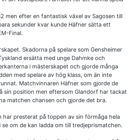
 men efter en fantastisk växel av Sagosen till
ara sekunder kvar kunde Häfner sätta ett
EM-Final.
erskapet. Skadorna på spelare som Gensheimer
 Tyskland ersätta med unge Dahmke och
erkanterna i mästerskapet och gjorde många
edden med spelare av hög klass, om än inte
örunnat. Matchvinnaren Häfner som gjorde de
å sin position men eftersom Glandorf har tackat
nna matchen chansen och gjorde det bra.
 har presterat på toppen av sin förmåga hela
 se om de kan ladda om till tredjeprismatchen.