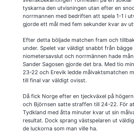
tyskarna den utvisningen utan efter en snod
norrmannen med bedriften att spela 1-1 i u
gjorde ett mål med fem sekunder kvar av ut
Efter detta böljade matchen fram och tillbak
under. Spelet var väldigt snabbt från bägge 
niometersavslut och norrmännen hade många
Sander Sagosen gjorde det bra. Med tio m
23-22 och Erevik ledde målvaktsmatchen med 
till final var väldigt ovisst.
Då fick Norge efter en tjeckväxel på högern
och Björnsen satte straffen till 24-22. För 
Tydkland med åtta minuter kvar ut sin målv
resultat. Dock sprang västspelaren ut väldigt
de luckorna som man ville ha.