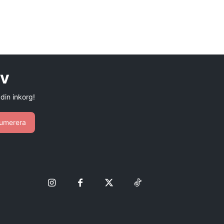
ev
 din inkorg!
umerera