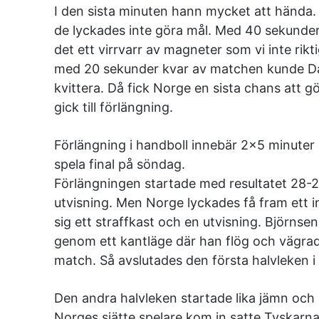
I den sista minuten hann mycket att hända
de lyckades inte göra mål. Med 40 sekunder 
det ett virrvarr av magneter som vi inte rik
med 20 sekunder kvar av matchen kunde Dahm
kvittera. Då fick Norge en sista chans att
gick till förlängning.
Förlängning i handboll innebär 2×5 minute
spela final på söndag.
Förlängningen startade med resultatet 28-28.
utvisning. Men Norge lyckades få fram ett i
sig ett straffkast och en utvisning. Björns
genom ett kantläge där han flög och vägrad
match. Så avslutades den första halvleken i
Den andra halvleken startade lika jämn och 
Norges sjätte spelare kom in satte Tyskarna i