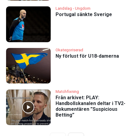
Landslag - Ungdom
Portugal sänkte Sverige
Okategoriserad
Ny förlust för U18-damerna
Matchfixning
Från arkivet: PLAY:
Handbollskanalen deltar i TV2-
dokumentären ”Suspicious
Betting”