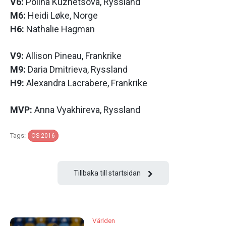
V6:
Polina Kuznetsova, Ryssland
M6:
Heidi Løke, Norge
H6:
Nathalie Hagman
V9:
Allison Pineau, Frankrike
M9:
Daria Dmitrieva, Ryssland
H9:
Alexandra Lacrabere, Frankrike
MVP:
Anna Vyakhireva, Ryssland
Tags:
OS 2016
Tillbaka till startsidan
Världen