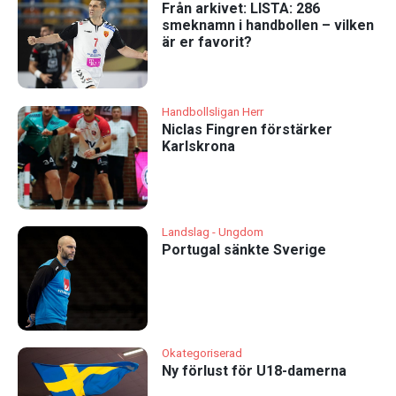
Från arkivet: LISTA: 286
smeknamn i handbollen – vilken
är er favorit?
Handbollsligan Herr
Niclas Fingren förstärker
Karlskrona
Landslag - Ungdom
Portugal sänkte Sverige
Okategoriserad
Ny förlust för U18-damerna