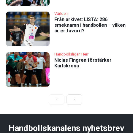
Världen
Från arkivet: LISTA: 286
smeknamn i handbollen – vilken
är er favorit?
Handbollsligan Herr
Niclas Fingren förstärker
Karlskrona
Handbollskanalens nyhetsbrev