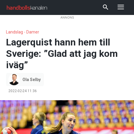
ANNONS
Landslag - Damer
Lagerquist hann hem till
Sverige: ”Glad att jag kom
iväg”
Ola Selby
2022-02-24 11:36