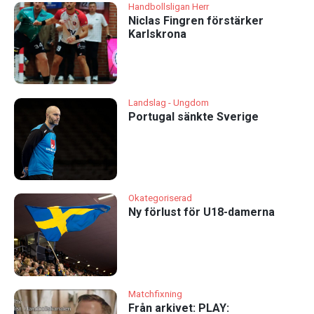
Handbollsligan Herr
Niclas Fingren förstärker
Karlskrona
Landslag - Ungdom
Portugal sänkte Sverige
Okategoriserad
Ny förlust för U18-damerna
Matchfixning
Från arkivet: PLAY: