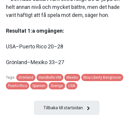
helt annan nivå och mycket bättre, men det hade
varit häftigt att få spela mot dem, säger hon.
Resultat 1:a omgången:
USA–Puerto Rico 20–28
Grönland–Mexiko 33–27
Tags:
Grönland
Handbolls-VM
Mexiko
Moa Liberty Bengtsson
Puerto Rico
Spanien
Sverige
USA
Tillbaka till startsidan