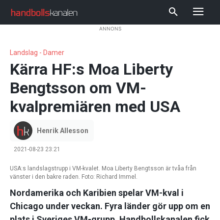
ANNONS
Landslag - Damer
Kärra HF:s Moa Liberty
Bengtsson om VM-
kvalpremiären med USA
Henrik Allesson
2021-08-23 23:21
USA:s landslagstrupp i VM-kvalet. Moa Liberty Bengtsson är tvåa från
vänster i den bakre raden. Foto: Richard Immel.
Nordamerika och Karibien spelar VM-kval i
Chicago under veckan. Fyra länder gör upp om en
plats i Sveriges VM-grupp. Handbollskanalen fick