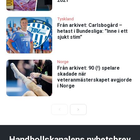
2021
Tyskland
Från arkivet: Carlsbogård –
hetast i Bundesliga: ”Inne i ett
sjukt stim”
Norge
Från arkivet: 90 (!) spelare
skadade när
veteranmästerskapet avgjorde
i Norge
Handbollskanalens nyhetsbrev