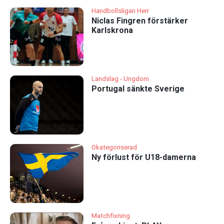
Handbollsligan Herr
Niclas Fingren förstärker
Karlskrona
Landslag - Ungdom
Portugal sänkte Sverige
Okategoriserad
Ny förlust för U18-damerna
Matchfixning