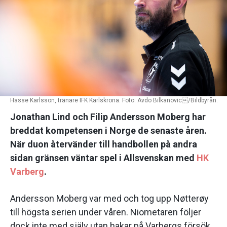
Hasse Karlsson, tränare IFK Karlskrona. Foto: Avdo Bilkanovic/Bildbyrån.
Jonathan Lind och Filip Andersson Moberg har
breddat kompetensen i Norge de senaste åren.
När duon återvänder till handbollen på andra
sidan gränsen väntar spel i Allsvenskan med
HK
Varberg
.
Andersson Moberg var med och tog upp Nøtterøy
till högsta serien under våren. Niometaren följer
dock inte med själv utan hakar på Varbergs försök