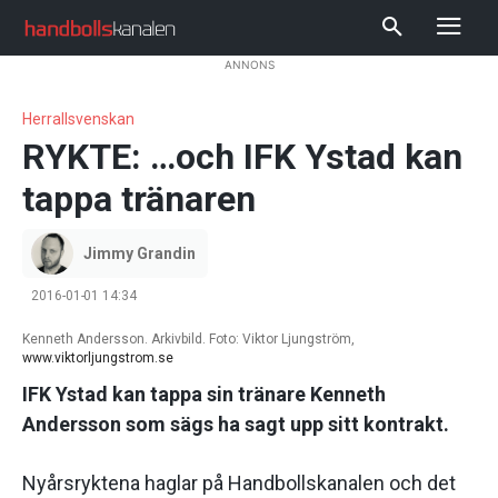
ANNONS
Herrallsvenskan
RYKTE: …och IFK Ystad kan
tappa tränaren
Jimmy Grandin
2016-01-01 14:34
Kenneth Andersson. Arkivbild. Foto: Viktor Ljungström,
www.viktorljungstrom.se
IFK Ystad kan tappa sin tränare Kenneth
Andersson som sägs ha sagt upp sitt kontrakt.
Nyårsryktena haglar på Handbollskanalen och det