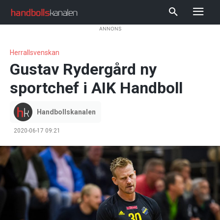
ANNONS
Herrallsvenskan
Gustav Rydergård ny
sportchef i AIK Handboll
Handbollskanalen
2020-06-17 09:21