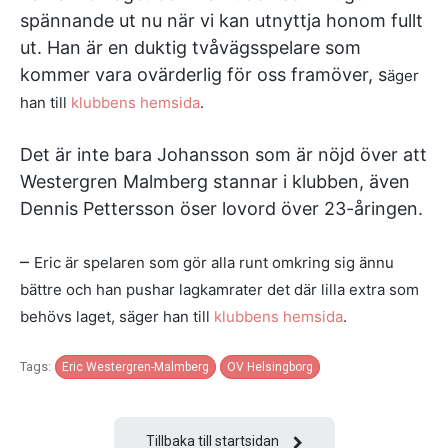
spännande ut nu när vi kan utnyttja honom fullt
ut. Han är en duktig tvåvägsspelare som
kommer vara ovärderlig för oss framöver, s
äger
han till
klubbens hemsida
.
Det är inte bara Johansson som är nöjd över att
Westergren Malmberg stannar i klubben, även
Dennis Pettersson öser lovord över 23-åringen.
–
Eric är spelaren som gör alla runt omkring sig ännu
bättre och han pushar lagkamrater det där lilla extra som
behövs laget, säger han till
klubbens hemsida
.
Tags:
Eric Westergren-Malmberg
OV Helsingborg
Tillbaka till startsidan