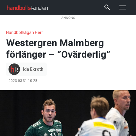
ANNONS
Handbollsligan Herr
Westergren Malmberg
förlänger – ”Ovärderlig”
Ida Ekroth
2023-03-31 10:28