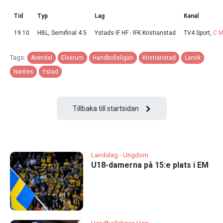
Tid
Typ
Lag
Kanal
19:10
HBL, Semifinal 4:5
Ystads IF HF - IFK Kristianstad
TV4 Sport,
C M
Tags:
Arendal
Elverum
Handbollsligan
Kristianstad
Larvik
Nantes
Ystad
Tillbaka till startsidan
Landslag - Ungdom
U18-damerna på 15:e plats i EM