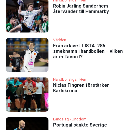
Handbollsligan Herr
Robin Järling Sanderhem
återvänder till Hammarby
Världen
Från arkivet: LISTA: 286
smeknamn i handbollen – vilken
är er favorit?
Handbollsligan Herr
Niclas Fingren förstärker
Karlskrona
Landslag - Ungdom
Portugal sänkte Sverige