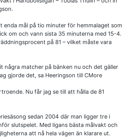
kt i Handbollsligan – Tobias Thulin – och in
gson.
ett enda mål på tio minuter för hemmalaget som
gick om och vann sista 35 minuterna med 15-4.
äddningsprocent på 81 – vilket måste vara
ttit några matcher på bänken nu och det gäller
ag gjorde det, sa Heeringson till CMore
troende. Nu får jag se till att hålla de 81
eriesäsong sedan 2004 där man ligger tre i
nför slutspelet. Med ligans bästa målvakt och
igheterna att nå hela vägen än klarare ut.