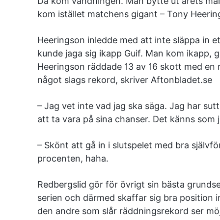
Då kom vändningen. Man bytte ut årets målva
kom istället matchens gigant – Tony Heerin
Heeringson inledde med att inte släppa in 
kunde jaga sig ikapp Guif. Man kom ikapp, 
Heeringson räddade 13 av 16 skott med en r
något slags rekord, skriver Aftonbladet.se
– Jag vet inte vad jag ska säga. Jag har su
att ta vara på sina chanser. Det känns som j
– Skönt att gå in i slutspelet med bra självför
procenten, haha.
Redbergslid gör för övrigt sin bästa grunds
serien och därmed skaffar sig bra position i
den andre som slår räddningsrekord ser möjl