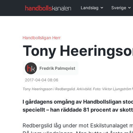
Landslag
Sverige
Handbollsligan Herr
Tony Heeringso
Fredrik Palmqvist
2017-04-04 08:06
Tony Heeringsson i Redbergslid. Arkivbild. Foto: Viktor Ljungström
I gårdagens omgång av Handbollsligan stod
speciellt – han räddade 81 procent av skott
Redbergslid låg under mot Eskilstunalaget