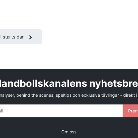
ll startsidan
andbollskanalens nyhetsbr
alyser, behind the scenes, speltips och exklusiva tävlingar - direkt i
Pren
Om oss