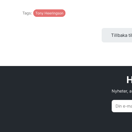
Tags:
Tony Heeringson
Tillbaka ti
H
Nyheter, an