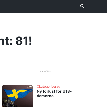
t: 81!
ANNONS
Okategoriserad
Ny förlust för U18-
damerna