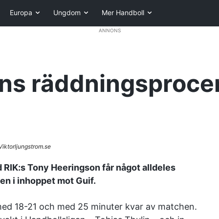
Europa
Ungdom
Mer Handboll
ANNONS
ns räddningsprocen
Viktorljungstrom.se
 RIK:s Tony Heeringson får något alldeles
en i inhoppet mot Guif.
 med 18-21 och med 25 minuter kvar av matchen.