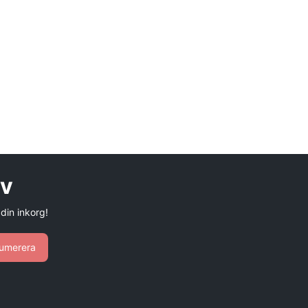
ev
 din inkorg!
umerera