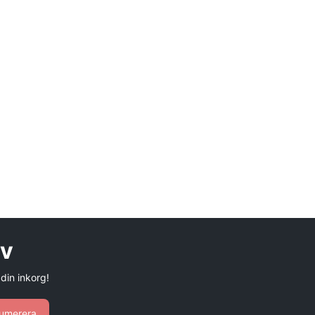
ev
 din inkorg!
umerera