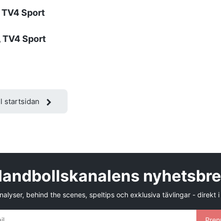
, TV4 Sport
, TV4 Sport
ll startsidan
andbollskanalens nyhetsbr
alyser, behind the scenes, speltips och exklusiva tävlingar - direkt i
Pren