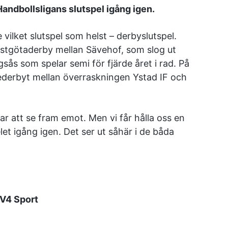
Handbollsligans slutspel igång igen.
 vilket slutspel som helst – derbyslutspel.
Västgötaderby mellan Sävehof, som slog ut
sås som spelar semi för fjärde året i rad. På
nederbyt mellan överraskningen Ystad IF och
 att se fram emot. Men vi får hålla oss en
let igång igen. Det ser ut såhär i de båda
TV4 Sport