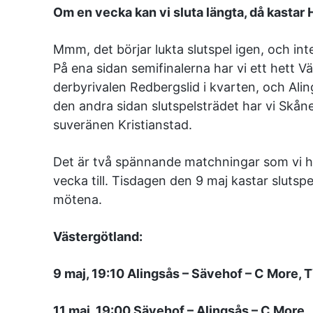
Om en vecka kan vi sluta längta, då kastar 
Mmm, det börjar lukta slutspel igen, och inte
På ena sidan semifinalerna har vi ett hett 
derbyrivalen Redbergslid i kvarten, och Aling
den andra sidan slutspelsträdet har vi Skå
suveränen Kristianstad.
Det är två spännande matchningar som vi har
vecka till. Tisdagen den 9 maj kastar slutspe
mötena.
Västergötland:
9 maj, 19:10 Alingsås – Sävehof – C More, 
11 maj, 19:00 Sävehof – Alingsås – C More,