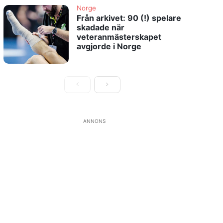
Norge
Från arkivet: 90 (!) spelare
skadade när
veteranmästerskapet
avgjorde i Norge
ANNONS