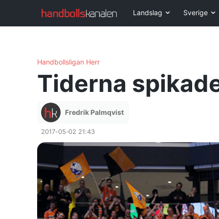
Landslag
Sverige
Handbollsligan Herr
Tiderna spikade
Fredrik Palmqvist
2017-05-02 21:43