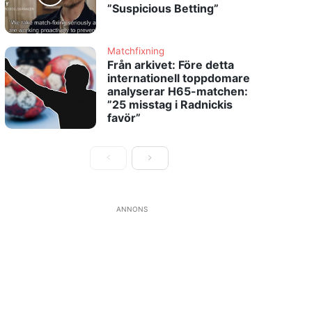
”Suspicious Betting”
Matchfixning
Från arkivet: Före detta
internationell toppdomare
analyserar H65-matchen:
”25 misstag i Radnickis
favör”
ANNONS