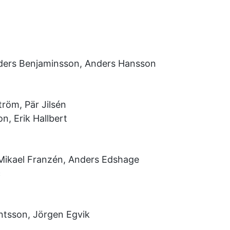
ders Benjaminsson, Anders Hansson
röm, Pär Jilsén
, Erik Hallbert
 Mikael Franzén, Anders Edshage
c
ntsson, Jörgen Egvik