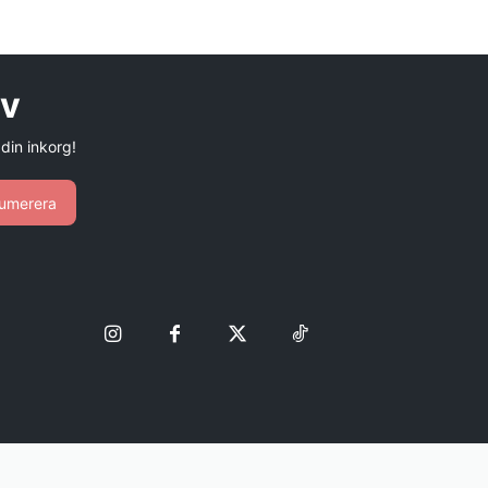
ev
 din inkorg!
umerera