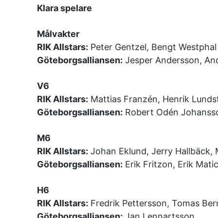
Klara spelare
Målvakter
RIK Allstars:
Peter Gentzel, Bengt Westphal
Göteborgsalliansen:
Jesper Andersson, An
V6
RIK Allstars:
Mattias Franzén, Henrik Lundst
Göteborgsalliansen:
Robert Odén Johansson
M6
RIK Allstars:
Johan Eklund, Jerry Hallbäck,
Göteborgsalliansen:
Erik Fritzon, Erik Mati
H6
RIK Allstars:
Fredrik Pettersson, Tomas Ber
Göteborgsalliansen:
Jan Lennartsson