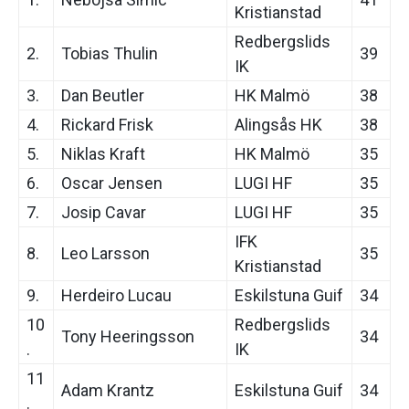
Kristianstad
Redbergslids
2.
Tobias Thulin
39
IK
3.
Dan Beutler
HK Malmö
38
4.
Rickard Frisk
Alingsås HK
38
5.
Niklas Kraft
HK Malmö
35
6.
Oscar Jensen
LUGI HF
35
7.
Josip Cavar
LUGI HF
35
IFK
8.
Leo Larsson
35
Kristianstad
9.
Herdeiro Lucau
Eskilstuna Guif
34
10
Redbergslids
Tony Heeringsson
34
.
IK
11
Adam Krantz
Eskilstuna Guif
34
.