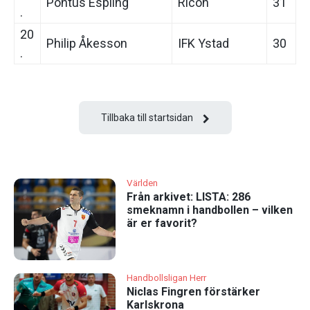
Pontus Espling
Ricoh
31
.
20
Philip Åkesson
IFK Ystad
30
.
Tillbaka till startsidan
Världen
Från arkivet: LISTA: 286
smeknamn i handbollen – vilken
är er favorit?
Handbollsligan Herr
Niclas Fingren förstärker
Karlskrona