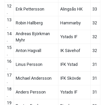
12
Erik Pettersson
Alingsås HK
33
.
13
Robin Hallberg
Hammarby
32
.
14
Andreas Björkman
Ystads IF
32
.
Myhr
15
Anton Hagvall
IK Sävehof
32
.
16
Linus Persson
IFK Ystad
31
.
17
Michael Andersson
IFK Skövde
31
.
18
Anders Persson
Ystads IF
31
.
19