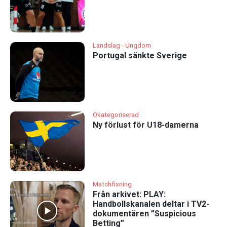
Landslag - Ungdom
Portugal sänkte Sverige
Okategoriserad
Ny förlust för U18-damerna
Matchfixning
Från arkivet: PLAY:
Handbollskanalen deltar i TV2-
dokumentären ”Suspicious
Betting”