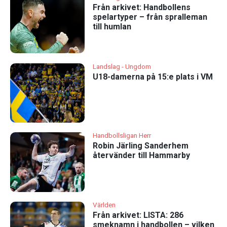
Från arkivet: Handbollens
spelartyper – från spralleman
till humlan
Landslag - Ungdom
U18-damerna på 15:e plats i VM
Handbollsligan Herr
Robin Järling Sanderhem
återvänder till Hammarby
Världen
Från arkivet: LISTA: 286
smeknamn i handbollen – vilken