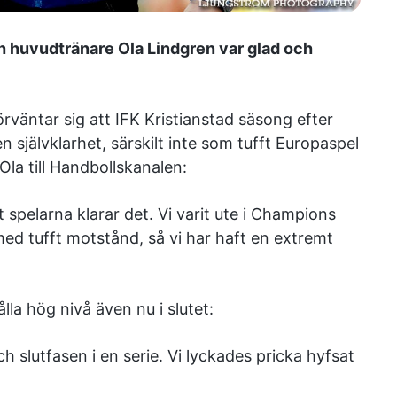
och huvudtränare Ola Lindgren var glad och
örväntar sig att IFK Kristianstad säsong efter
n självklarhet, särskilt inte som tufft Europaspel
la till Handbollskanalen:
t spelarna klarar det. Vi varit ute i Champions
ed tufft motstånd, så vi har haft en extremt
lla hög nivå även nu i slutet:
och slutfasen i en serie. Vi lyckades pricka hyfsat