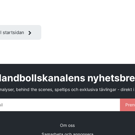
ll startsidan
andbollskanalens nyhetsbr
alyser, behind the scenes, speltips och exklusiva tävlingar - direkt i
Pren
Om oss
Samarbeta och annonsera