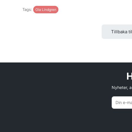
Tags:
Ola Lindgren
Tillbaka ti
H
Nyheter, an