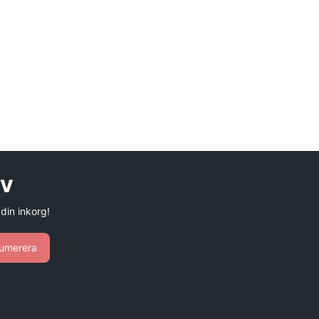
ev
 din inkorg!
umerera