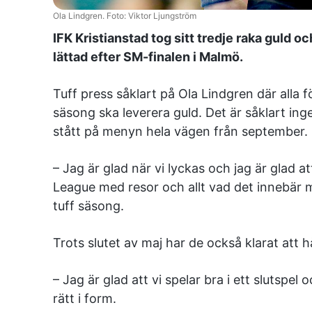
Ola Lindgren. Foto: Viktor Ljungström
IFK Kristianstad tog sitt tredje raka guld 
lättad efter SM-finalen i Malmö.
Tuff press såklart på Ola Lindgren där alla f
säsong ska leverera guld. Det är såklart inge
stått på menyn hela vägen från september. O
– Jag är glad när vi lyckas och jag är glad at
League med resor och allt vad det innebär m
tuff säsong.
Trots slutet av maj har de också klarat att hå
– Jag är glad att vi spelar bra i ett slutspel 
rätt i form.