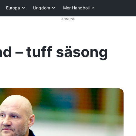
Europa
Ungdom
Mer Handboll
ANNONS
ad – tuff säsong