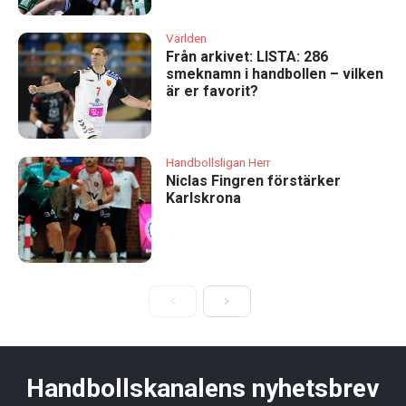
Världen
Från arkivet: LISTA: 286
smeknamn i handbollen – vilken
är er favorit?
Handbollsligan Herr
Niclas Fingren förstärker
Karlskrona
Handbollskanalens nyhetsbrev