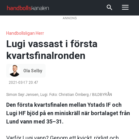
ANNONS
Handbollsligan Herr
Lugi vassast i första
kvartsfinalronden
Ola Selby
2021-03-17 20:47
Simon Sejr Jensen, Lugi. Foto: Christian Örnberg / BILDBYRÅN
Den första kvartsfinalen mellan Ystads IF och
Lugi HF bjöd på en miniskräll när bortalaget från
Lund vann med 35–31.
Varför Lugi vann? Genom ett kvickt, rörligt och