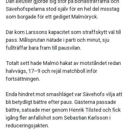
Dan Beutler gjorde sig stor på bortastraffarna och
Sävehofspelarna stod själv för en hel del misstag
som borgade för ett gediget Malmöryck.
Där kom Larssons kapacitet som straffskytt väl till
pass. Målsprutan nätade i parti och minut, sju
fullträffar bara fram till pausvilan.
Totalt sett hade Malmö hakat av motståndet redan
halvvägs, 17–9 och rejäl matchboll inför
fortsättningen.
Enda hindret mot smashläget var Sävehofs vilja att
bli betydligt bättre efter paus. Gästerna passade
bättre, satsade mer genom Henrik Tilsted och fick
igång fler anfallshot som Sebastian Karlsson i
reduceringsjakten.