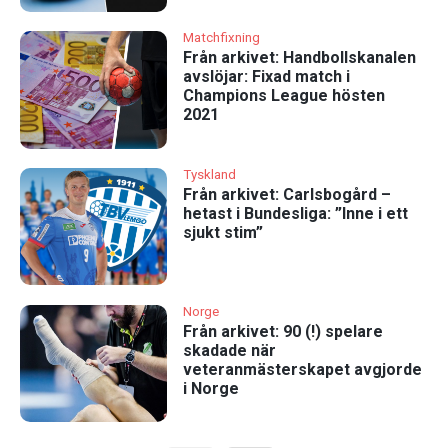
Matchfixning
Från arkivet: Handbollskanalen
avslöjar: Fixad match i
Champions League hösten
2021
Tyskland
Från arkivet: Carlsbogård –
hetast i Bundesliga: ”Inne i ett
sjukt stim”
Norge
Från arkivet: 90 (!) spelare
skadade när
veteranmästerskapet avgjorde
i Norge