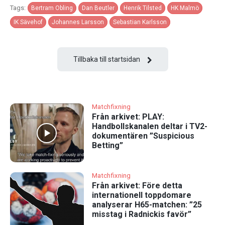
Tags:
Bertram Obling
Dan Beutler
Henrik Tilsted
HK Malmö
IK Sävehof
Johannes Larsson
Sebastian Karlsson
Tillbaka till startsidan
Matchfixning
Från arkivet: PLAY:
Handbollskanalen deltar i TV2-
dokumentären ”Suspicious
Betting”
Matchfixning
Från arkivet: Före detta
internationell toppdomare
analyserar H65-matchen: ”25
misstag i Radnickis favör”