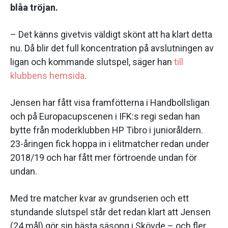
blåa tröjan.
– Det känns givetvis väldigt skönt att ha klart detta
nu. Då blir det full koncentration på avslutningen av
ligan och kommande slutspel, säger han
till
klubbens hemsida
.
Jensen har fått visa framfötterna i Handbollsligan
och på Europacupscenen i IFK:s regi sedan han
bytte från moderklubben HP Tibro i junioråldern.
23-åringen fick hoppa in i elitmatcher redan under
2018/19 och har fått mer förtroende undan för
undan.
Med tre matcher kvar av grundserien och ett
stundande slutspel står det redan klart att Jensen
(24 mål) gör sin bästa säsong i Skövde – och fler