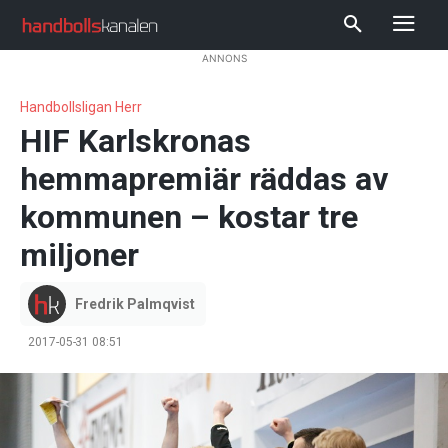
ANNONS
Handbollsligan Herr
HIF Karlskronas
hemmapremiär räddas av
kommunen – kostar tre
miljoner
Fredrik Palmqvist
2017-05-31 08:51