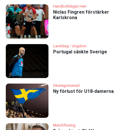
Handbollsligan Herr
Niclas Fingren förstärker
Karlskrona
Landslag - Ungdom
Portugal sänkte Sverige
Okategoriserad
Ny förlust för U18-damerna
Matchfixning