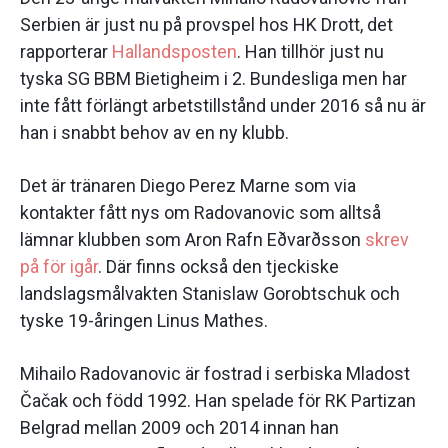
Serbien är just nu på provspel hos HK Drott, det
rapporterar
Hallandsposten
. Han tillhör just nu
tyska SG BBM Bietigheim i 2. Bundesliga men har
inte fått förlängt arbetstillstånd under 2016 så nu är
han i snabbt behov av en ny klubb.
Det är tränaren Diego Perez Marne som via
kontakter fått nys om Radovanovic som alltså
lämnar klubben som Aron Rafn Eðvarðsson
skrev
på för igår
. Där finns också den tjeckiske
landslagsmålvakten Stanislaw Gorobtschuk och
tyske 19-åringen Linus Mathes.
Mihailo Radovanovic är fostrad i serbiska Mladost
Čačak och född 1992. Han spelade för RK Partizan
Belgrad mellan 2009 och 2014 innan han