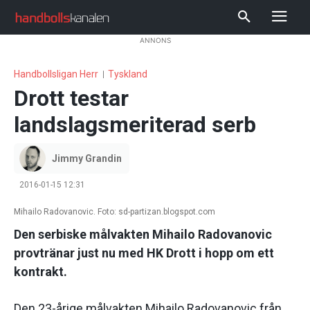
ANNONS
Handbollsligan Herr
Tyskland
Drott testar
landslagsmeriterad serb
Jimmy Grandin
2016-01-15 12:31
Mihailo Radovanovic. Foto: sd-partizan.blogspot.com
Den serbiske målvakten Mihailo Radovanovic
provtränar just nu med HK Drott i hopp om ett
kontrakt.
Den 23-årige målvakten Mihailo Radovanovic från