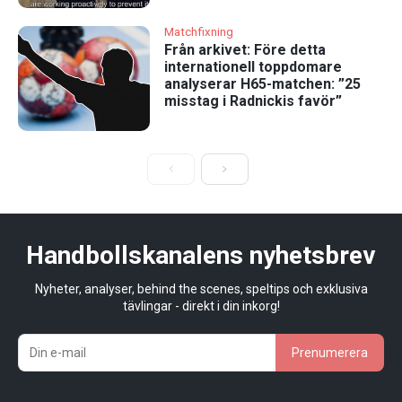
Matchfixning
Från arkivet: Före detta
internationell toppdomare
analyserar H65-matchen: ”25
misstag i Radnickis favör”
Handbollskanalens nyhetsbrev
Nyheter, analyser, behind the scenes, speltips och exklusiva
tävlingar - direkt i din inkorg!
Prenumerera