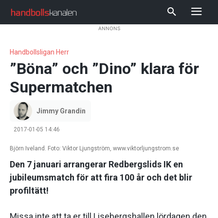
ANNONS
Handbollsligan Herr
”Böna” och ”Dino” klara för
Supermatchen
Jimmy Grandin
2017-01-05 14:46
Björn Iveland. Foto: Viktor Ljungström, www.viktorljungstrom.se
Den 7 januari arrangerar Redbergslids IK en
jubileumsmatch för att fira 100 år och det blir
profiltätt!
Missa inte att ta er till Lisebergshallen lördagen den